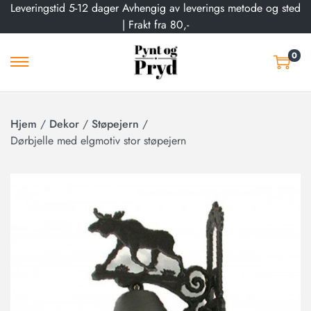
Leveringstid 5-12 dager Avhengig av leverings metode og sted
| Frakt fra 80,-
0
Hjem
/
Dekor
/
Støpejern
/
Dørbjelle med elgmotiv stor støpejern