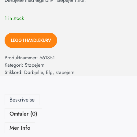
Dørbjelle med elgmotiv i støpejern stor.
1 in stock
LEGG I HANDLEKURV
Produktnummer:
661351
Kategori:
Støpejern
Stikkord:
Dørbjelle
,
Elg
,
støpejern
Beskrivelse
Omtaler (0)
Mer Info