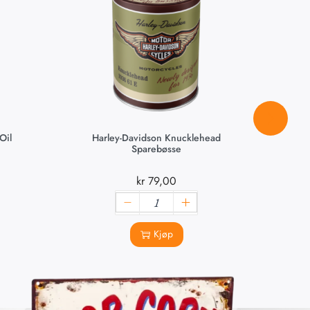
Oil
Harley-Davidson Knucklehead
Me
Sparebøsse
kr
79,00
Kjøp