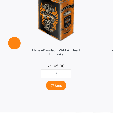
Harley-Davidson Wild At Heart
F
Tinnboks
kr
145,00
Kjøp