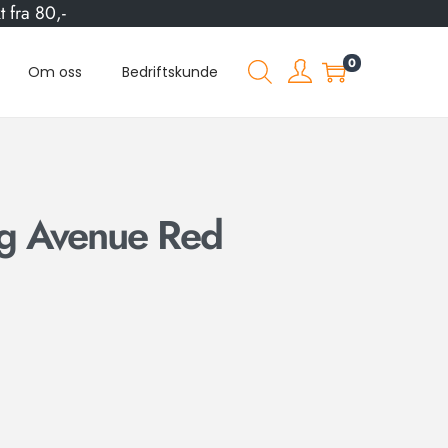
 fra 80,-
0
Om oss
Bedriftskunde
g Avenue Red