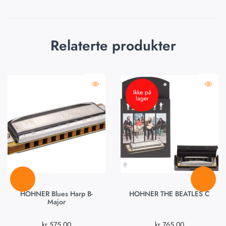
Relaterte produkter
Ikke på
lager
HOHNER Blues Harp B-
HOHNER THE BEATLES C
Major
kr
575,00
kr
765,00