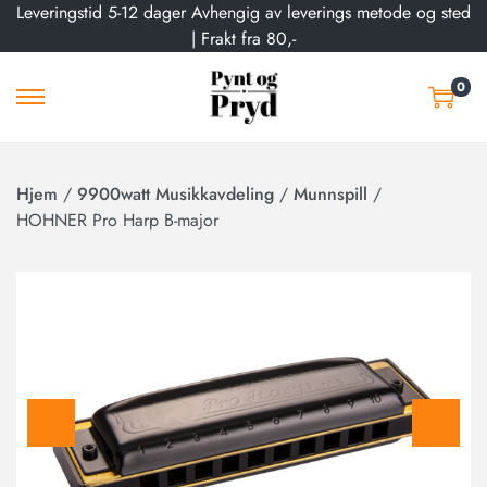
Leveringstid 5-12 dager Avhengig av leverings metode og sted
| Frakt fra 80,-
0
Hjem
/
9900watt Musikkavdeling
/
Munnspill
/
HOHNER Pro Harp B-major