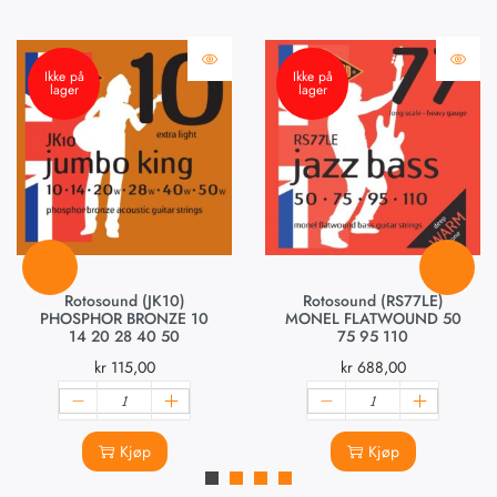
Ikke på
Ikke på
lager
lager
Rotosound (JK10)
Rotosound (RS77LE)
PHOSPHOR BRONZE 10
MONEL FLATWOUND 50
14 20 28 40 50
75 95 110
kr
115,00
kr
688,00
Kjøp
Kjøp