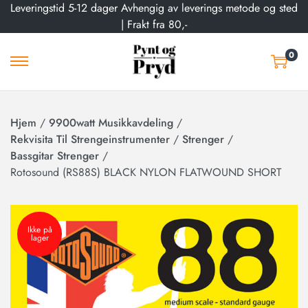
Leveringstid 5-12 dager Avhengig av leverings metode og sted
| Frakt fra 80,-
0
Hjem
/
9900watt Musikkavdeling
/
Rekvisita Til Strengeinstrumenter
/
Strenger
/
Bassgitar Strenger
/
Rotosound (RS88S) BLACK NYLON FLATWOUND SHORT
Ikke på
lager