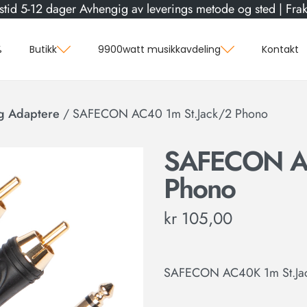
stid 5-12 dager Avhengig av leverings metode og sted | Frakt
%
Butikk
9900watt musikkavdeling
Kontakt
g Adaptere
/
SAFECON AC40 1m St.Jack/2 Phono
SAFECON AC
Phono
kr
105,00
SAFECON AC40K 1m St.Ja