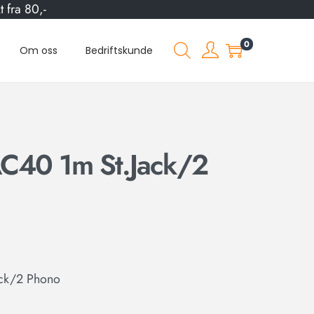
 fra 80,-
0
Om oss
Bedriftskunde
40 1m St.Jack/2
ck/2 Phono