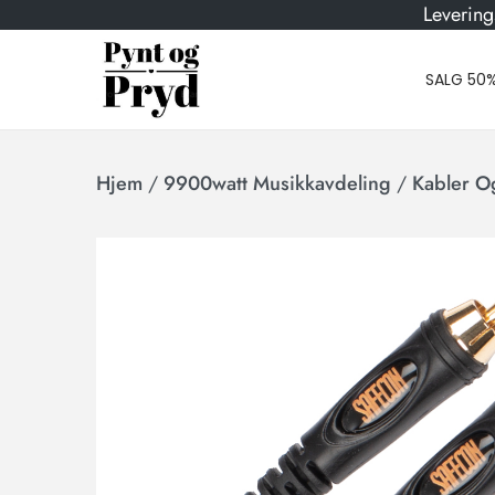
Levering
SALG 50
Hjem
/
9900watt Musikkavdeling
/
Kabler O