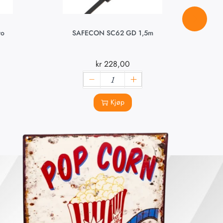
ro
SAFECON SC62 GD 1,5m
Yello
kr
228,00
Kjøp