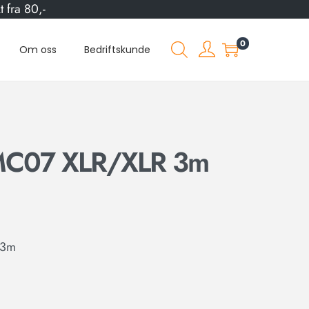
 fra 80,-
0
Om oss
Bedriftskunde
C07 XLR/XLR 3m
 3m