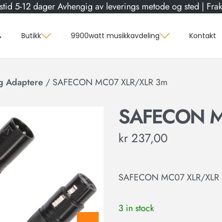
stid 5-12 dager Avhengig av leverings metode og sted | Frakt
%
Butikk
9900watt musikkavdeling
Kontakt
g Adaptere
/
SAFECON MC07 XLR/XLR 3m
SAFECON M
kr
237,00
SAFECON MC07 XLR/XLR
3 in stock