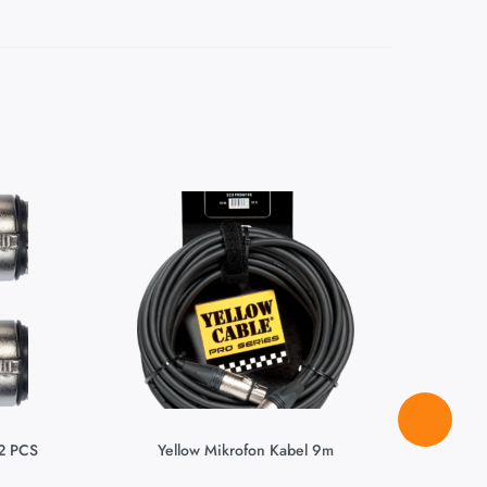
Ikke p
lager
2 PCS
Yellow Mikrofon Kabel 9m
I