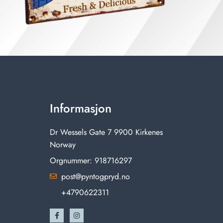
Informasjon
Dr Wessels Gate 7 9900 Kirkenes
Norway
Orgnummer: 918716297
post@pyntogpryd.no
+4790622311