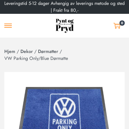
Leveringstid 5-12 dager Avhengig av leverings metode og sted
| Frakt fra 80,-
0
Hjem
/
Dekor
/
Dørmatter
/
VW Parking Only/Blue Dørmatte