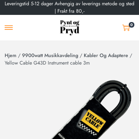
Leveringstid 5-12 dager Avhengig av leverings metode og sted
| Frakt fra 80,-
0
Hjem
/
9900watt Musikkavdeling
/
Kabler Og Adaptere
/
Yellow Cable G43D Instrument cable 3m