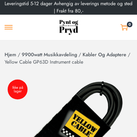
Leveringstid 5-12 dager Avhengig av leverings metode og sted
| Frakt fra 80,-
0
Hjem
/
9900watt Musikkavdeling
/
Kabler Og Adaptere
/
Yellow Cable GP63D Instrument cable
Ikke på
lager